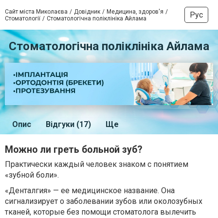
Сайт міста Миколаєва
Довідник
Медицина, здоров'я
Рус
Стоматології
Стоматологічна поліклініка Айлама
Стоматологічна поліклініка Айлама
Опис
Відгуки (17)
Ще
Можно ли греть больной зуб?
Практически каждый человек знаком с понятием
«зубной боли».
«Денталгия» — ее медицинское название. Она
сигнализирует о заболевании зубов или околозубных
тканей, которые без помощи стоматолога вылечить