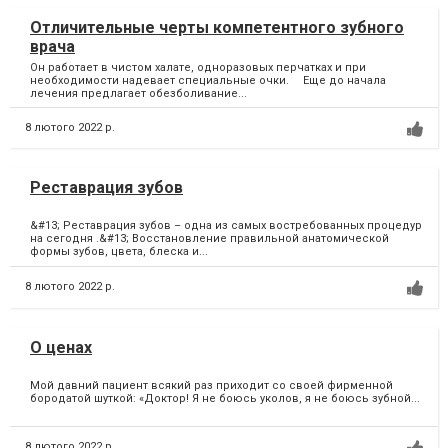
Отличительные черты компетентного зубного
врача
Он работает в чистом халате, одноразовых перчатках и при
необходимости надевает специальные очки. ⠀ Еще до начала
лечения предлагает обезболивание...
8 лютого 2022 р.
Реставрация зубов
&#13; Реставрация зубов – одна из самых востребованных процедур
на сегодня .&#13; Восстановление правильной анатомической
формы зубов, цвета, блеска и...
8 лютого 2022 р.
О ценах
Мой давний пациент всякий раз приходит со своей фирменной
бородатой шуткой: «Доктор! Я не боюсь уколов, я не боюсь зубной...
8 лютого 2022 р.