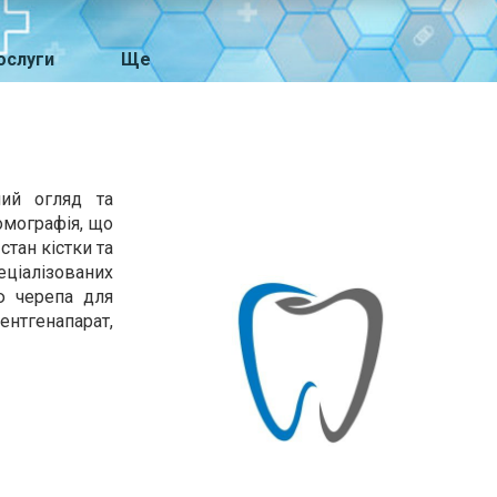
ослуги
Ще
ний огляд та
омографія, що
тан кістки та
еціалізованих
ю черепа для
ентгенапарат,