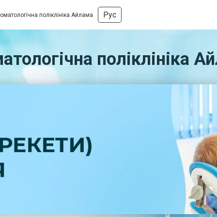
Рус
оматологічна поліклініка Айлама
атологічна поліклініка А