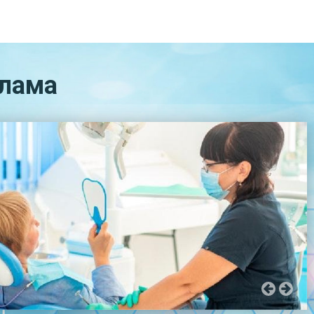
йлама