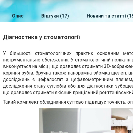
Опис
Відгуки (17)
Новини та статті (1
Діагностика у стоматології
У більшості стоматологічних практик основним мето
інструментальне обстеження. У стоматологічній поліклін
виконується на місці, що дозволяє отримати 3D-зображен
коріння зубів. Зручна також панорамна зйомка щелеп, що
досліджень є цефалостат з цефалометричним плечем,
дослідження стану суглобів або для діагностики зубощел
що дозволяє отримати якісний прицільний рентгенівський
Такий комплект обладнання суттєво підвищує точність, опе