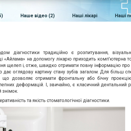
5)
Наше відео (2)
Наші лікарі
Наші п
дом діагностики традиційно є розпитування, візуаль
іці «Айлама» на допомогу лікарю приходить комп'ютерна т
ня щелеп і, отже, швидко отримати повну інформацію про с
 дає оглядову картину стану зубів загалом. Для більш сп
 що дозволяє отримати фронтальну або бічну проекці
епних деформацій. І, звичайно, є класичний дентальний р
 знімок.
ративність та якість стоматологічної діагностики.