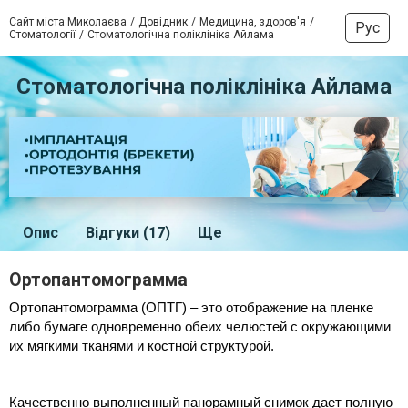
Сайт міста Миколаєва
Довідник
Медицина, здоров'я
Рус
Стоматології
Стоматологічна поліклініка Айлама
Стоматологічна поліклініка Айлама
Опис
Відгуки (17)
Ще
Ортопантомограмма
Ортопантомограмма (ОПТГ) – это отображение на пленке 
либо бумаге одновременно обеих челюстей с окружающими 
их мягкими тканями и костной структурой.
⠀
Качественно выполненный панорамный снимок дает полную 