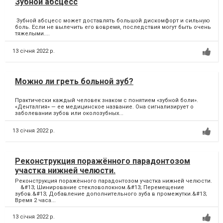
Зубной абсцесс
Зубной абсцесс может доставлять большой дискомфорт и сильную
боль. Если не вылечить его вовремя, последствия могут быть очень
тяжелыми....
13 січня 2022 р.
Можно ли греть больной зуб?
Практически каждый человек знаком с понятием «зубной боли».
«Денталгия» — ее медицинское название. Она сигнализирует о
заболевании зубов или околозубных...
13 січня 2022 р.
Реконструкция поражённого парадонтозом
участка нижней челюсти.
Реконструкция поражённого парадонтозом участка нижней челюсти.
⠀ &#13; Шинирование стекловолокном.&#13; Перемещение
зубов.&#13; Добавление дополнительного зуба в промежутки.&#13;
Время 2 часа...
13 січня 2022 р.