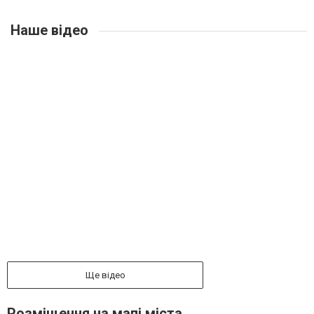
Наше відео
Ще відео
Розміщення на мапі міста