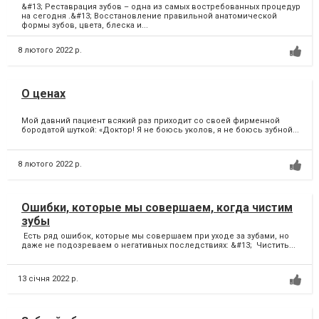
&#13; Реставрация зубов – одна из самых востребованных процедур
на сегодня .&#13; Восстановление правильной анатомической
формы зубов, цвета, блеска и...
8 лютого 2022 р.
О ценах
Мой давний пациент всякий раз приходит со своей фирменной
бородатой шуткой: «Доктор! Я не боюсь уколов, я не боюсь зубной...
8 лютого 2022 р.
Ошибки, которые мы совершаем, когда чистим
зубы
Есть ряд ошибок, которые мы совершаем при уходе за зубами, но
даже не подозреваем о негативных последствиях: &#13; Чистить...
13 січня 2022 р.