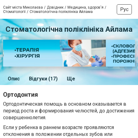
Сайт міста Миколаєва
Довідник
Медицина, здоров'я
Рус
Стоматології
Стоматологічна поліклініка Айлама
Стоматологічна поліклініка Айлама
Опис
Відгуки (17)
Ще
Ортодонтия
Ортодонтическая помощь в основном оказывается в
период роста и формирования челюстей, до достижения
совершеннолетия.
Если у ребенка в раннем возрасте проявляются
отклонения в положении отдельных зубов или