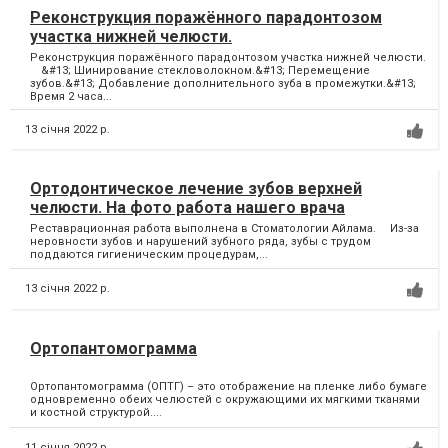
Реконструкция поражённого парадонтозом
участка нижней челюсти.
Реконструкция поражённого парадонтозом участка нижней челюсти.
⠀ &#13; Шинирование стекловолокном.&#13; Перемещение
зубов.&#13; Добавление дополнительного зуба в промежутки.&#13;
Время 2 часа...
13 січня 2022 р.
Ортодонтическое лечение зубов верхней
челюсти. На фото работа нашего врача
Реставрационная работа выполнена в Стоматологии Айлама. ⠀ Из-за
неровности зубов и нарушений зубного ряда, зубы с трудом
поддаются гигиеническим процедурам,...
13 січня 2022 р.
Ортопантомограмма
Ортопантомограмма (ОПТГ) – это отображение на пленке либо бумаге
одновременно обеих челюстей с окружающими их мягкими тканями
и костной структурой....
11 січня 2022 р.