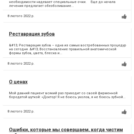
необходимости надевает специальные очки. ⠀ Еще до начала
лечения предлагает обезболивание...
8 лютого 2022 р.
Реставрация зубов
&#13; Реставрация зубов – одна из самых востребованных процедур
на сегодня .&#13; Восстановление правильной анатомической
формы зубов, цвета, блеска и...
8 лютого 2022 р.
О ценах
Мой давний пациент всякий раз приходит со своей фирменной
бородатой шуткой: «Доктор! Я не боюсь уколов, я не боюсь зубной...
8 лютого 2022 р.
Ошибки, которые мы совершаем, когда чистим