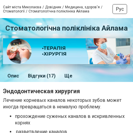
Сайт міста Миколаєва
Довідник
Медицина, здоров'я
Рус
Стоматології
Стоматологічна поліклініка Айлама
Стоматологічна поліклініка Айлама
Опис
Відгуки (17)
Ще
Эндодонтическая хирургия
Лечение корневых каналов некоторых зубов может
иногда превращаться в немалую проблему.
прохождение суженых каналов в искривленных
корнях
разветвление каналов